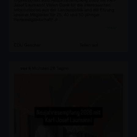
Impressionen vom Neujahresempfang 2026 mit Karl-
Josef Laumann! Vielen Dank für die interessanten
Informationen aus der Landespolitik und die Ehrung
unserer Mitglieder für 25, 40 und 50-jähriger
Parteimitgliedschaft! 🎉
Ein Dank gilt ebenfalls unserem Landtagsabgeordneten
mehr
Willi Korth, unserer Kreisvorsitzenden Heike Wermer
und unserem Fraktionsvorsitzenden Thomas Kloster für
die interessanten Reden! 🙏
Wir freuen uns auf einen spannendes politisches Jahr!
CDU Gescher
Teilen auf
#CDU #
Gescher
#
Geschergutgestalten
#
F
ürEuchVorOrt
vor
6 Monaten 28 Tagen