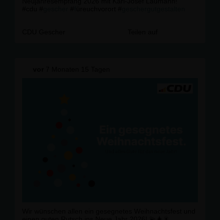
Neujahresempfang 2026 mit Karl-Josef Laumann!
#cdu #
gescher
#
f
üreuchvorort #
geschergutgestalten
CDU Gescher
Teilen auf
vor
7 Monaten 15 Tagen
Wir wünschen allen ein gesegnetes Weihnachtsfest und
einen guten Rutsch ins Neue Jahr 2026! 💫🎄🎇