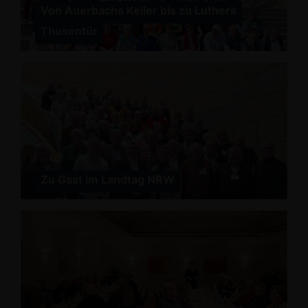
Von Auerbachs Keller bis zu Luthers
Thesentür
Zu Gast im Landtag NRW