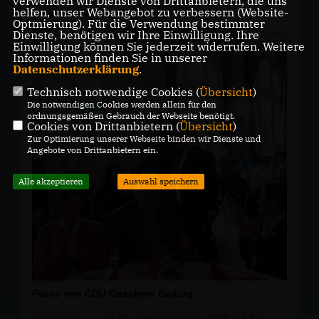
verwenden wir Dienste von Drittanbietern, die uns
auch zukünftig handlungsfähig zu sein!
helfen, unser Webangebot zu verbessern (Website-
vor
6 Monaten 28 Tagen
Optmierung). Für die Verwendung bestimmter
#CDU #
Gescher
#
geschergutgestalten
#
F
ürEuchVorOrt
Dienste, benötigen wir Ihre Einwilligung. Ihre
#
f
ürunserwestmünsterland
Einwilligung können Sie jederzeit widerrufen. Weitere
Informationen finden Sie in unserer
Datenschutzerklärung
.
Technisch notwendige Cookies (
Übersicht
)
Die notwendigen Cookies werden allein für den
ordnungsgemäßen Gebrauch der Webseite benötigt.
Cookies von Drittanbietern (
Übersicht
)
Zur Optimierung unserer Webseite binden wir Dienste und
Angebote von Drittanbietern ein.
Alle akzeptieren
Auswahl speichern
Fotos von CDU Geschers Beitrag