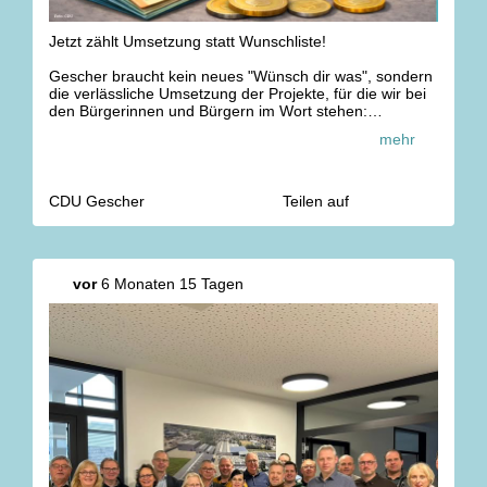
Jetzt zählt Umsetzung statt Wunschliste!
Gescher braucht kein neues "Wünsch dir was", sondern
die verlässliche Umsetzung der Projekte, für die wir bei
den Bürgerinnen und Bürgern im Wort stehen:
Feuerwehrgerätehaus, Dreifachsporthalle und Von-
mehr
Galen-Grundschule. Zudem müssen endlich auch die
bereits beantragten Projekte konsequent umgesetzt
werden: Innenstadt, Wirtschaftswege, Berkeltal,
Mehrgenerationenbüro, damit Gescher weiter
CDU Gescher
Teilen auf
vorankommt.
Die ganze Haushaltsrede unseres
Fraktionsvorsitzenden Thomas Kloster findet ihr unter
vor
6 Monaten 15 Tagen
www.cdu-gescher.de