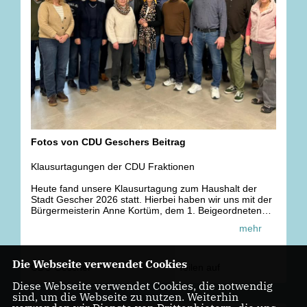
Fotos von CDU Geschers Beitrag
Klausurtagungen der CDU Fraktionen
Heute fand unsere Klausurtagung zum Haushalt der
Stadt Gescher 2026 statt. Hierbei haben wir uns mit der
Bürgermeisterin Anne Kortüm, dem 1. Beigeordneten
Marius Tegeler und dem Kämmerer Christian Hübers
mehr
ausgetauscht.
Zudem fand parallel die Klausurtagung der CDU
Die Webseite verwendet Cookies
Kreistagsfraktion gemeinsam mit der FDP
CDU Gescher
Teilen auf
Kreistagsfraktion zum Haushalt statt.
Diese Webseite verwendet Cookies, die notwendig
sind, um die Webseite zu nutzen. Weiterhin
Als CDU stehen wir für eine solide Finanzplanung, um