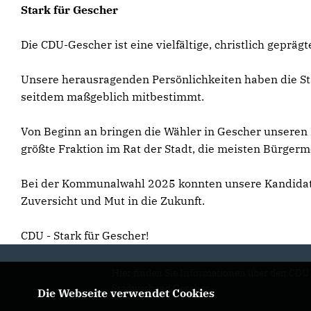
Stark für Gescher
Die CDU-Gescher ist eine vielfältige, christlich geprä
Unsere herausragenden Persönlichkeiten haben die St
seitdem maßgeblich mitbestimmt.
Von Beginn an bringen die Wähler in Gescher unseren 
größte Fraktion im Rat der Stadt, die meisten Bürgerme
Bei der Kommunalwahl 2025 konnten unsere Kandidati
Zuversicht und Mut in die Zukunft.
CDU - Stark für Gescher!
Hier finden Sie Informationen über den CDU
Stadtverband Gescher
Die Webseite verwendet Cookies