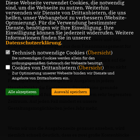
Diese Webseite verwendet Cookies, die notwendig
sehr geehrter Herr Kämmerer Hübers,
sind, um die Webseite zu nutzen. Weiterhin
verwenden wir Dienste von Drittanbietern, die uns
verehrte Kolleginnen und Kollegen des Rates,
helfen, unser Webangebot zu verbessern (Website-
sehr geehrte Damen und Herren,
Optmierung). Für die Verwendung bestimmter
Dienste, benötigen wir Ihre Einwilligung. Ihre
Einwilligung können Sie jederzeit widerrufen. Weitere
Informationen finden Sie in unserer
als erstes bedanken wir uns bei Herrn Hübers und den
Datenschutzerklärung
.
Kolleginnen und Kollegen aus dem Finanzmanagement für
Technisch notwendige Cookies (
Übersicht
)
den Haushaltsentwurf 2025, der uns pünktlich im
Die notwendigen Cookies werden allein für den
November zur Verfügung gestellt wurde. Mit Blick auf die
ordnungsgemäßen Gebrauch der Webseite benötigt.
Zahlen wird schnell deutlich, dass wir in Zukunft so nicht
Cookies von Drittanbietern (
Übersicht
)
Zur Optimierung unserer Webseite binden wir Dienste und
weitermachen können. In der mittelfristigen
Angebote von Drittanbietern ein.
Finanzplanung übersteigen die Ausgaben in jedem
Haushaltsjahr die Einnahmen. Das ist keine gesunde
Alle akzeptieren
Auswahl speichern
Entwicklung und funktioniert nur in einem sehr begrenzten
Zeitraum. Auf jeden Fall mindert es unsere
Gestaltungsmöglichkeiten jedes Jahr mehr.
Wenn wir uns die Ausgabenseite genauer ansehen, wird
ziemlich schnell deutlich, dass es zwei große Kostenblöcke