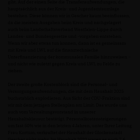
gibt. Auf der einen Seite die Transferaufwendungen, die
hauptsächlich aus der Kreis- und Jugendamtsumlage
bestehen. Diese können wir in Gescher kaum beeinflussen,
da die meisten Ausgaben beim Kreis und nachgelagert
auch beim Landschaftsverband Westfalen-Lippe durch
Landes- und Bundesgesetze und -vorgaben entstehen.
Wenn wir aber etwas tun können, dann ist es gemeinsam
mit Kreis und LWL auf die finanztechnische
Unterfinanzierung der kommunalen Familie hinzuweisen –
und nicht wie zuletzt gegen Kreis und LWL zu Felde zu
ziehen.
Der zweite große Kostenblock sind die Personal- und
Versorgungsaufwendungen, die mit dem Haushalt 2025
buchstäblich explodieren. Aus Sicht der CDU-Fraktion sind
wir mit dem jetzigen Stellenplan am Limit. Das wurde uns
auch vom Verwaltungsvorstand in unserer
Haushaltsklausur bestätigt. Personalkostensteigerungen
um fast 50% wie in den letzten 4 Jahren, unter Ihrer Leitung
Frau Kortüm, verkraftet der Haushalt der Glockenstadt
Gescher nicht mehr. Im Haushalt 2022 waren es noch 7,6